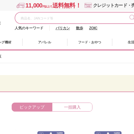
11,000
送料無料！
クレジットカード・
円以上で
様
人気のキーワード
バリカン
散歩
ZOIC
ング機材
アパレル
フード・おやつ
生
豆
ピックアップ
一括購入