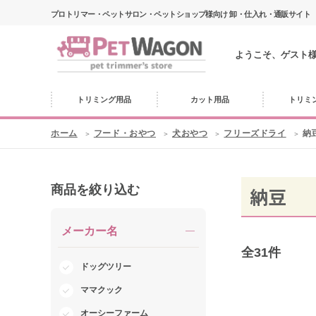
プロトリマー・ペットサロン・ペットショップ様向け 卸・仕入れ・通販サイト
ようこそ、ゲスト
トリミング用品
カット用品
トリミ
ホーム
フード・おやつ
犬おやつ
フリーズドライ
納
商品を絞り込む
納豆
メーカー名
全
31
件
ドッグツリー
ママクック
オーシーファーム