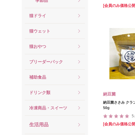
季節品
[会員のみ価格公開
猫ドライ
猫ウェット
猫おやつ
ブリーダーパック
補助食品
ドリンク類
納豆菌
納豆菌ささみ クラ
冷凍商品・スイーツ
50g
5
[会員のみ価格公開
生活用品