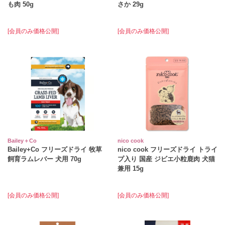
も肉 50g
さか 29g
[会員のみ価格公開]
[会員のみ価格公開]
Bailey＋Co
nico cook
Bailey+Co フリーズドライ 牧草
nico cook フリーズドライ トライ
飼育ラムレバー 犬用 70g
プ入り 国産 ジビエ小粒鹿肉 犬猫
兼用 15g
[会員のみ価格公開]
[会員のみ価格公開]