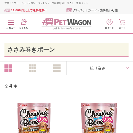
プロトリマー・ペットサロン・ペットショップ様向け 卸・仕入れ・通販サイト
11,000円以上で送料無料！
クレジットカード・売掛払い可能
メニュー
ジャンル
ログイン
カート
ささみ巻きボーン
絞り込み
4
全
件