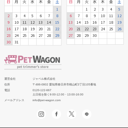
日
月
火
水
木
金
土
日
月
火
水
木
金
土
1
1
2
3
4
5
2
3
4
5
6
7
8
6
7
8
9
10
11
12
9
10
11
12
13
14
15
13
14
15
16
17
18
19
16
17
18
19
20
21
22
20
21
22
23
24
25
26
23
24
25
26
27
28
29
27
28
29
30
30
31
運営会社
ジャペル株式会社
住所
〒486-0802 愛知県春日井市桃山町3丁目105番地
電話
0120-122-667
土日祝を除く9:00-12:00・13:00-16:00
メールアドレス
info@pet-wagon.com