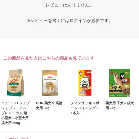
レビューはありません。
※レビューを書くには
ログイン
が必要です。
この商品を見た人はこちらの商品も見ています
ニュートロ シュプ
BHN 柴犬 中高齢
ディンゴ チキンボ
柴犬用 子犬～成犬
レモ プレミアム
犬用 3kg
ーン ストロング L
用 7kg
ブレンド ラム 超
1本入
小型犬～小型犬用
成犬用 500g