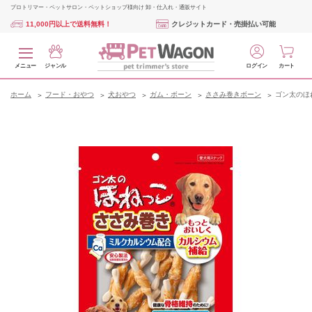
プロトリマー・ペットサロン・ペットショップ様向け 卸・仕入れ・通販サイト
11,000円以上で送料無料！
クレジットカード・売掛払い可能
メニュー
ジャンル
ログイン
カート
ホーム
フード・おやつ
犬おやつ
ガム・ボーン
ささみ巻きボーン
ゴン太のほね