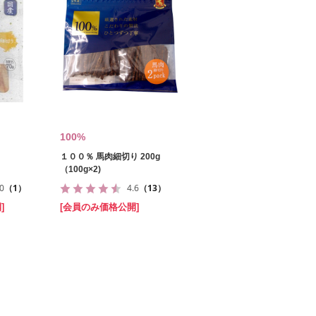
100%
１００％ 馬肉細切り 200g
（100g×2)
.0
（1）
4.6
（13）
]
[会員のみ価格公開]