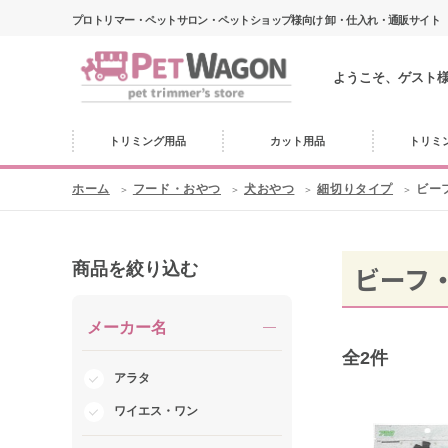
プロトリマー・ペットサロン・ペットショップ様向け 卸・仕入れ・通販サイト
ようこそ、ゲスト
トリミング用品
カット用品
トリミ
ホーム
フード・おやつ
犬おやつ
細切りタイプ
ビー
商品を絞り込む
ビーフ
メーカー名
全
2
件
アラタ
ワイエス・ワン