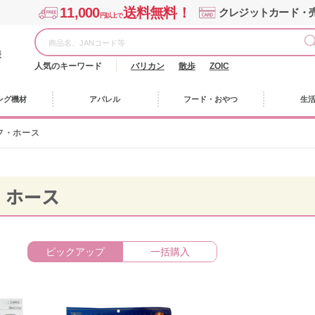
11,000
送料無料！
クレジットカード・
円以上で
様
人気のキーワード
バリカン
散歩
ZOIC
ング機材
アパレル
フード・おやつ
生
フ・ホース
・ホース
ピックアップ
一括購入