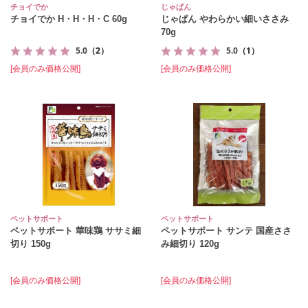
チョイでか
じゃぱん
チョイでか H・H・H・C 60g
じゃぱん やわらかい細いささみ
70g
5.0
（2）
5.0
（1）
[会員のみ価格公開]
[会員のみ価格公開]
ペットサポート
ペットサポート
ペットサポート 華味鶏 ササミ細
ペットサポート サンテ 国産ささ
切り 150g
み細切り 120g
[会員のみ価格公開]
[会員のみ価格公開]