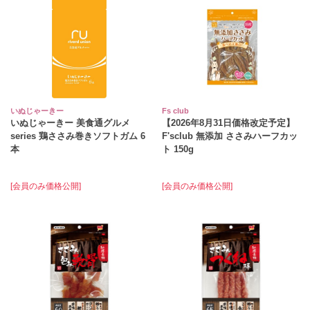
いぬじゃーきー
Fs club
いぬじゃーきー 美食通グルメ
【2026年8月31日価格改定予定】
series 鶏ささみ巻きソフトガム 6
F'sclub 無添加 ささみハーフカッ
本
ト 150g
[会員のみ価格公開]
[会員のみ価格公開]