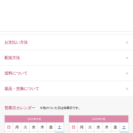
お支払い方法
配送方法
送料について
返品・交換について
営業日カレンダー
※色のついた日は休業日です。
2026
年
8月
2026
年
9月
日
月
火
水
木
金
土
日
月
火
水
木
金
土