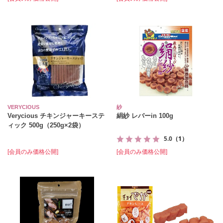
VERYCIOUS
紗
Verycious チキンジャーキーステ
絹紗 レバーin 100g
ィック 500g（250g×2袋）
5.0
（1）
[会員のみ価格公開]
[会員のみ価格公開]