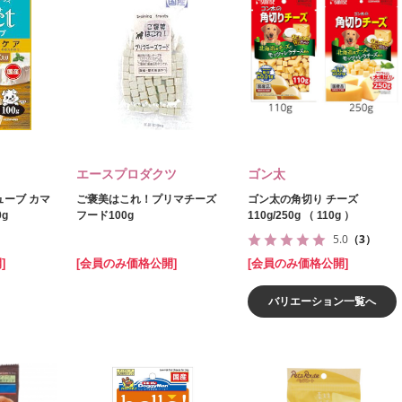
エースプロダクツ
ゴン太
ューブ カマ
ご褒美はこれ！プリマチーズ
ゴン太の角切り チーズ
g
フード100g
110g/250g （ 110g ）
5.0
（3）
]
[会員のみ価格公開]
[会員のみ価格公開]
バリエーション一覧へ