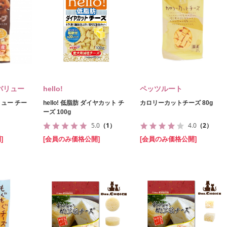
バリュー
hello!
ペッツルート
ュー チー
hello! 低脂肪 ダイヤカット チ
カロリーカットチーズ 80g
ーズ 100g
5.0
（1）
4.0
（2）
]
[会員のみ価格公開]
[会員のみ価格公開]