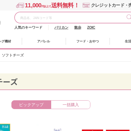
11,000
送料無料！
クレジットカード・
円以上で
様
人気のキーワード
バリカン
散歩
ZOIC
ング機材
アパレル
フード・おやつ
生
ソフトチーズ
チーズ
ピックアップ
一括購入