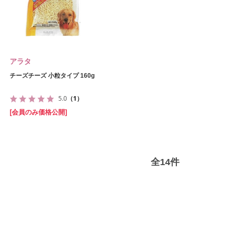
アラタ
チーズチーズ 小粒タイプ 160g
5.0
（1）
[会員のみ価格公開]
全
14
件