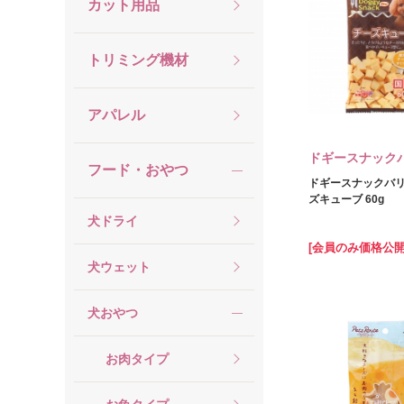
カット用品
トリミング機材
アパレル
ドギースナック
フード・おやつ
ドギースナックバリ
ズキューブ 60g
犬ドライ
[会員のみ価格公開
犬ウェット
犬おやつ
お肉タイプ