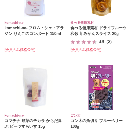
komachi‐na‐
食べる健康素材
komachi‐na‐ フロム・シェ・アラ
食べる健康素材 ドライフルーツ
ジン りんごのコンポート 150ml
和歌山 みかんスライス 20g
4.5
（2）
[会員のみ価格公開]
[会員のみ価格公開]
komachi‐na‐
ゴン太
コマチナ 野菜のチカラ からだ喜
ゴン太の角切り ブルーベリー
ぶ ビーツすらいす 15g
100g