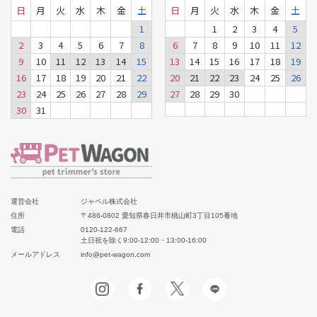
日
月
火
水
木
金
土
日
月
火
水
木
金
土
1
1
2
3
4
5
2
3
4
5
6
7
8
6
7
8
9
10
11
12
9
10
11
12
13
14
15
13
14
15
16
17
18
19
16
17
18
19
20
21
22
20
21
22
23
24
25
26
23
24
25
26
27
28
29
27
28
29
30
30
31
運営会社
ジャペル株式会社
住所
〒486-0802 愛知県春日井市桃山町3丁目105番地
電話
0120-122-667
土日祝を除く9:00-12:00・13:00-16:00
メールアドレス
info@pet-wagon.com