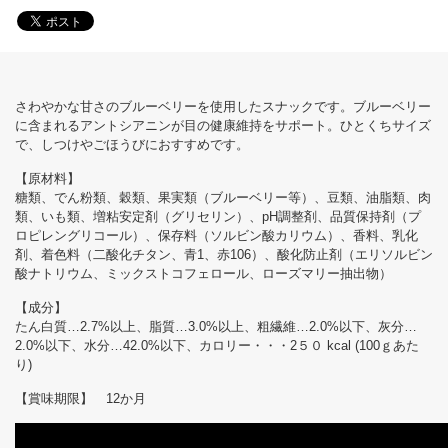
さわやかな甘さのブルーベリーを使用したスナックです。ブルーベリー
に含まれるアントシアニンが目の健康維持をサポート。ひとくちサイズ
で、しつけやごほうびにおすすめです。
【原材料】
糖類、でん粉類、穀類、果実類（ブルーベリー等）、豆類、油脂類、肉
類、いも類、増粘安定剤（グリセリン）、pH調整剤、品質保持剤（プ
ロピレングリコール）、保存料（ソルビン酸カリウム）、香料、乳化
剤、着色料（二酸化チタン、青1、赤106）、酸化防止剤（エリソルビン
酸ナトリウム、ミックストコフェロール、ローズマリー抽出物）
【成分】
たん白質…2.7%以上、脂質…3.0%以上、粗繊維…2.0%以下、灰分…
2.0%以下、水分…42.0%以下、カロリー・・・2５０ kcal (100ｇあた
り)
【賞味期限】 12か月