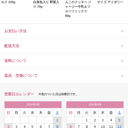
ルク 100g
白身魚入り 野菜入
んこのクッキー ジ
サイズ アイボリー
り 70g
ャージー牛乳＆フ
ルーツミックス
80g
お支払い方法
配送方法
送料について
返品・交換について
営業日カレンダー
※色のついた日は休業日です。
2026
年
8月
2026
年
9月
日
月
火
水
木
金
土
日
月
火
水
木
金
土
1
1
2
3
4
5
2
3
4
5
6
7
8
6
7
8
9
10
11
12