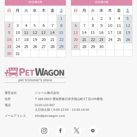
2026
年
8月
2026
年
9月
日
月
火
水
木
金
土
日
月
火
水
木
金
土
1
1
2
3
4
5
2
3
4
5
6
7
8
6
7
8
9
10
11
12
9
10
11
12
13
14
15
13
14
15
16
17
18
19
16
17
18
19
20
21
22
20
21
22
23
24
25
26
23
24
25
26
27
28
29
27
28
29
30
30
31
運営会社
ジャペル株式会社
住所
〒486-0802 愛知県春日井市桃山町3丁目105番地
電話
0120-122-667
土日祝を除く9:00-12:00・13:00-16:00
メールアドレス
info@pet-wagon.com