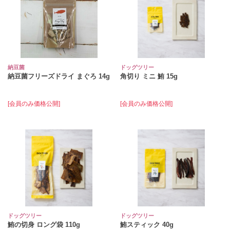
納豆菌
ドッグツリー
納豆菌フリーズドライ まぐろ 14g
角切り ミニ 鮪 15g
[会員のみ価格公開]
[会員のみ価格公開]
ドッグツリー
ドッグツリー
鮪の切身 ロング袋 110g
鮪スティック 40g