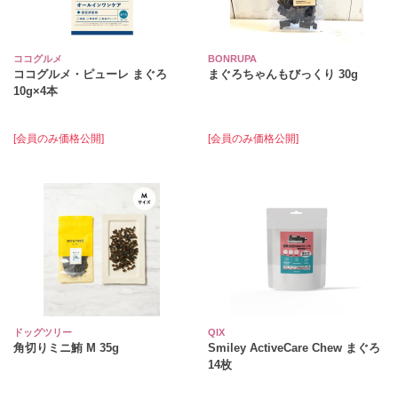
ココグルメ
BONRUPA
ココグルメ・ピューレ まぐろ
まぐろちゃんもびっくり 30g
10g×4本
[会員のみ価格公開]
[会員のみ価格公開]
ドッグツリー
QIX
角切りミニ鮪 M 35g
Smiley ActiveCare Chew まぐろ
14枚