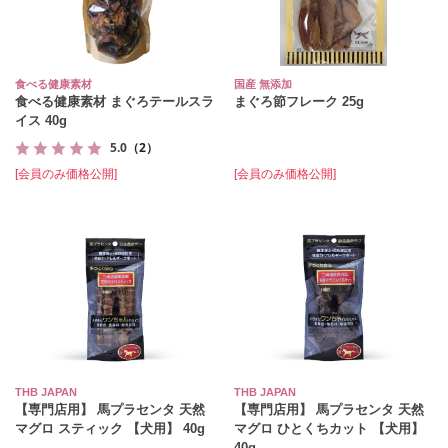
食べる健康素材
国産 無添加
食べる健康素材 まぐろテールスラ
まぐろ節フレーク 25g
イス 40g
5.0
（2）
[会員のみ価格公開]
[会員のみ価格公開]
THB JAPAN
THB JAPAN
【専門店用】 馬プラセンタ 天然
【専門店用】 馬プラセンタ 天然
マグロ スティック 【犬用】 40g
マグロ ひとくちカット 【犬用】
40g