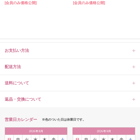
[会員のみ価格公開]
[会員のみ価格公開]
お支払い方法
配送方法
送料について
返品・交換について
営業日カレンダー
※色のついた日は休業日です。
2026
年
8月
2026
年
9月
日
月
火
水
木
金
土
日
月
火
水
木
金
土