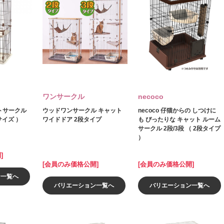
ワンサークル
necoco
トサークル
ウッドワンサークル キャット
necoco 仔猫からの しつけに
サイズ ）
ワイドドア 2段タイプ
も ぴったりな キャット ルーム
サークル 2段/3段 （ 2段タイプ
）
]
[会員のみ価格公開]
[会員のみ価格公開]
ン一覧へ
バリエーション一覧へ
バリエーション一覧へ