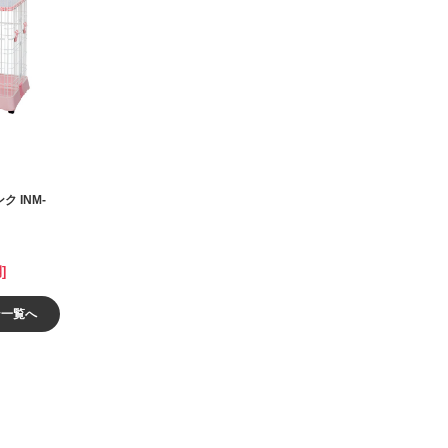
 INM‐
]
ン一覧へ