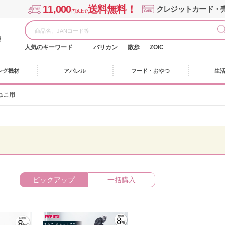
11,000
送料無料！
クレジットカード・
円以上で
様
人気のキーワード
バリカン
散歩
ZOIC
ング機材
アパレル
フード・おやつ
生
ねこ用
ピックアップ
一括購入