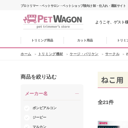
プロトリマー・ペットサロン・ペットショップ様向け 卸・仕入れ・通販サイト
ようこそ、ゲスト
トリミング用品
カット用品
トリミ
ホーム
トリミング機材
ケージ・バリケン
サークル
商品を絞り込む
ねこ用
メーカー名
全
21
件
ボンビアルコン
ジービー
マルカン