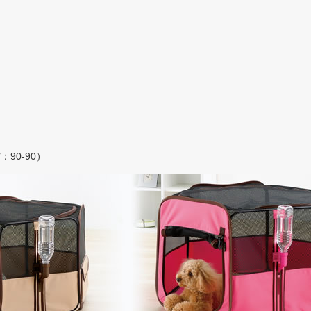
90-90）