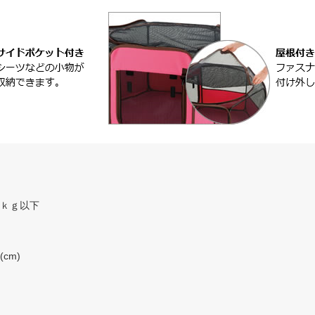
5ｋｇ以下
cm)