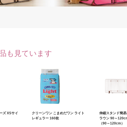
品も見ています
ーズ XSサイ
クリーンワン こまめだワン ライト
伸縮スタンド簡易
レギュラー 160枚
ラウン 90～120cm
（90～120cm）