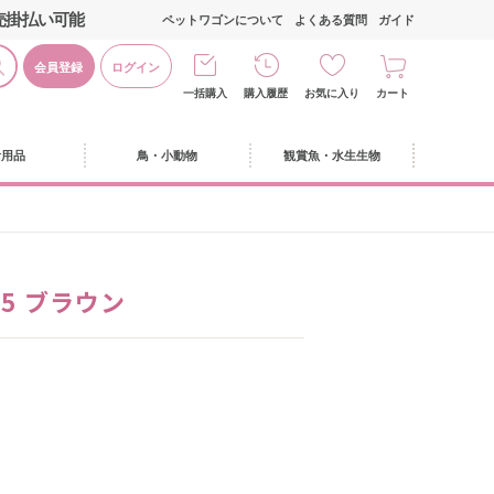
売掛払い可能
ペットワゴンについて
よくある質問
ガイド
会員登録
ログイン
一括購入
購入履歴
お気に入り
カート
活用品
鳥・小動物
観賞魚・水生生物
75 ブラウン