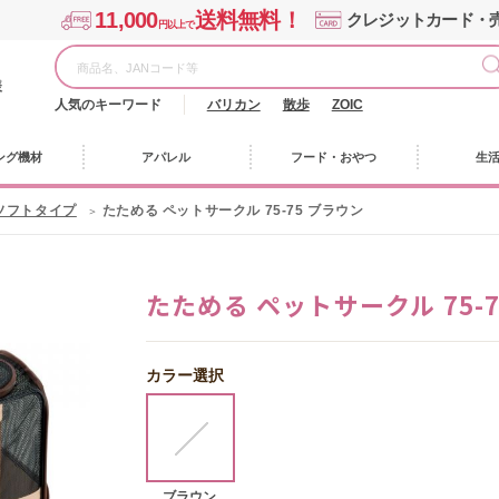
11,000
送料無料！
クレジットカード・
円以上で
様
人気のキーワード
バリカン
散歩
ZOIC
ング機材
アパレル
フード・おやつ
生
ソフトタイプ
たためる ペットサークル 75-75 ブラウン
たためる ペットサークル 75-
カラー選択
ブラウン