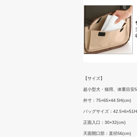
【サイズ】
超小型犬・猫用、体重目安
外寸：75×65×44.5H(cm)
バッグサイズ：42.5×6×51H(
正面入口：30×32(cm)
天面開口部：直径56(cm)