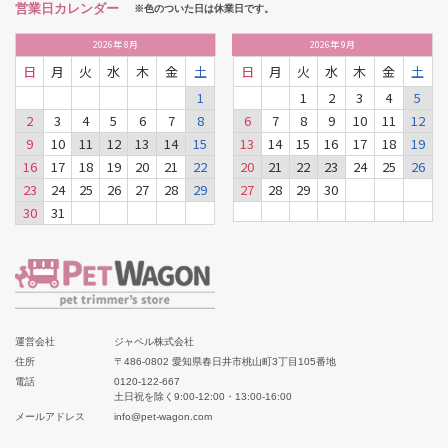
営業日カレンダー
※色のついた日は休業日です。
2026
年
8月
2026
年
9月
日
月
火
水
木
金
土
日
月
火
水
木
金
土
1
1
2
3
4
5
2
3
4
5
6
7
8
6
7
8
9
10
11
12
9
10
11
12
13
14
15
13
14
15
16
17
18
19
16
17
18
19
20
21
22
20
21
22
23
24
25
26
23
24
25
26
27
28
29
27
28
29
30
30
31
運営会社
ジャペル株式会社
住所
〒486-0802 愛知県春日井市桃山町3丁目105番地
電話
0120-122-667
土日祝を除く9:00-12:00・13:00-16:00
メールアドレス
info@pet-wagon.com