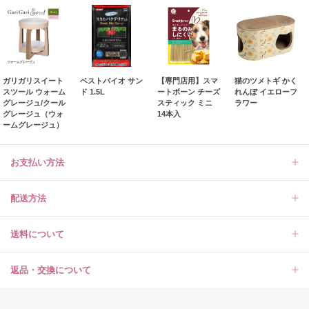
ガリガリスイート
ベストバイオ サン
【専門店用】スマ
猫のツメトギ かく
スツール ウォーム
ド 1.5L
ートボーン チーズ
れんぼ イエローフ
グレージュ/クール
スティック ミニ
ラワー
グレージュ（ウォ
14本入
ームグレージュ）
お支払い方法
配送方法
送料について
返品・交換について