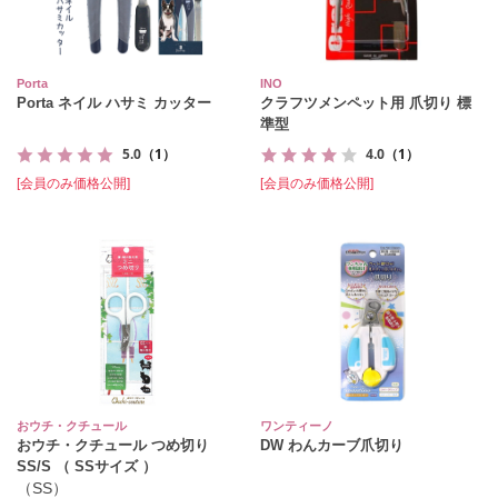
Porta
INO
Porta ネイル ハサミ カッター
クラフツメンペット用 爪切り 標
準型
5.0
（1）
4.0
（1）
[会員のみ価格公開]
[会員のみ価格公開]
おウチ・クチュール
ワンティーノ
おウチ・クチュール つめ切り
DW わんカーブ爪切り
SS/S （ SSサイズ ）
（SS）