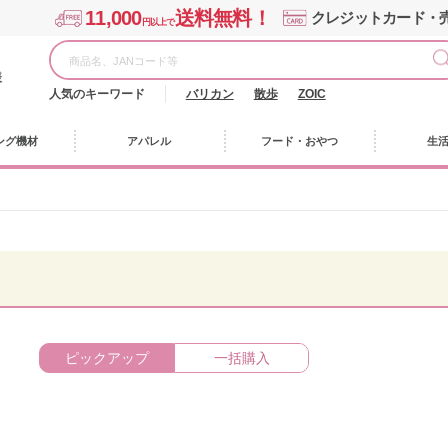
11,000
送料無料！
クレジットカード・
円以上で
様
人気のキーワード
バリカン
散歩
ZOIC
ング機材
アパレル
フード・おやつ
生
ピックアップ
一括購入