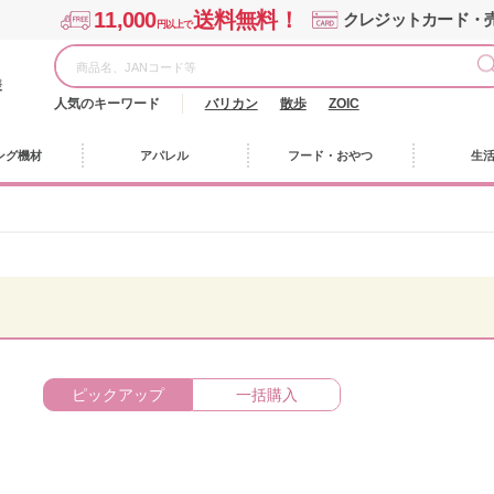
11,000
送料無料！
クレジットカード・
円以上で
様
人気のキーワード
バリカン
散歩
ZOIC
ング機材
アパレル
フード・おやつ
生
ピックアップ
一括購入