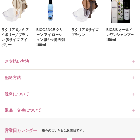
ラクリア S／M ア
BIOGANCE クリ
ラクリア Sサイズ
BIOSIS オールイ
イボリー／ブラウ
ーン アイ ローシ
ブラウン
ンワンシャンプー
ン (Sサイズ アイ
ョン 涙ヤケ除去剤
150ml
ボリー)
100ml
お支払い方法
配送方法
送料について
返品・交換について
営業日カレンダー
※色のついた日は休業日です。