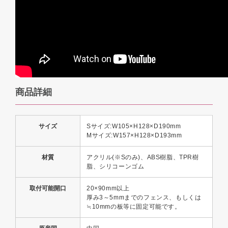
商品詳細
サイズ
Sサイズ:W105×H128×D190mm
Mサイズ:W157×H128×D193mm
材質
アクリル(※Sのみ)、ABS樹脂、TPR樹
脂、シリコーンゴム
取付可能開口
20×90mm以上
厚み3～5mmまでのフェンス、もしくは
≒10mmの板等に固定可能です。