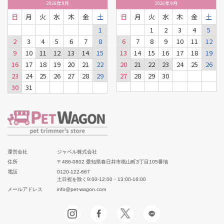
2026
年
8月
2026
年
9月
日
月
火
水
木
金
土
日
月
火
水
木
金
土
1
1
2
3
4
5
2
3
4
5
6
7
8
6
7
8
9
10
11
12
9
10
11
12
13
14
15
13
14
15
16
17
18
19
16
17
18
19
20
21
22
20
21
22
23
24
25
26
23
24
25
26
27
28
29
27
28
29
30
30
31
運営会社
ジャペル株式会社
住所
〒486-0802 愛知県春日井市桃山町3丁目105番地
電話
0120-122-667
土日祝を除く9:00-12:00・13:00-16:00
メールアドレス
info@pet-wagon.com