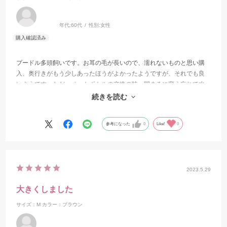
年代:
60代
性別:
女性
プードル多頭飼いです。お耳の毛が長いので、濡れないものと思い購
入、奥行きがもう少しあったほうがよかったようですが、それでも良
いようです。ただ、ペットボトルの交換の時、閉まるに変え忘れて水
が溢れてしまいます。簡単に撮取れたらよかったので，星四つですみ
続きを読む
ません。
参考になった
0
Like!
0
2023.5.29
大きくしました
サイズ：M
カラー：ブラウン