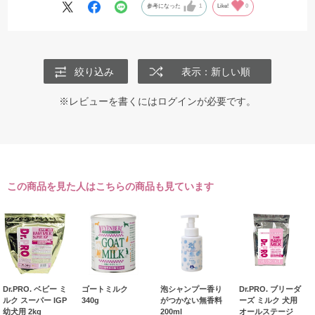
参考になった
1
Like!
0
絞り込み
表示：新しい順
※レビューを書くには
ログイン
が必要です。
この商品を見た人はこちらの商品も見ています
Dr.PRO. ベビー ミ
ゴートミルク
泡シャンプー香り
Dr.PRO. ブリーダ
ルク スーパー IGP
340g
がつかない無香料
ーズ ミルク 犬用
幼犬用 2kg
200ml
オールステージ