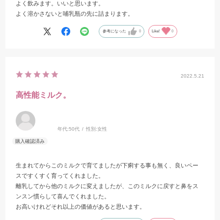
よく飲みます。いいと思います。
よく溶かさないと哺乳瓶の先に詰まります。
参考になった
0
Like!
0
2022.5.21
高性能ミルク。
年代:
50代
性別:
女性
生まれてからこのミルクで育てましたが下痢する事も無く、良いペー
スですくすく育ってくれました。
離乳してから他のミルクに変えましたが、このミルクに戻すと鼻をス
ンスン慣らして喜んでくれました。
お高いけれどそれ以上の価値があると思います。