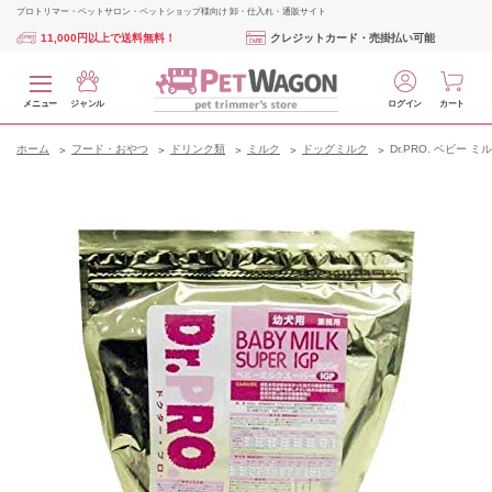
プロトリマー・ペットサロン・ペットショップ様向け 卸・仕入れ・通販サイト
11,000円以上で送料無料！
クレジットカード・売掛払い可能
メニュー
ジャンル
ログイン
カート
ホーム
フード・おやつ
ドリンク類
ミルク
ドッグミルク
Dr.PRO. ベビー ミ