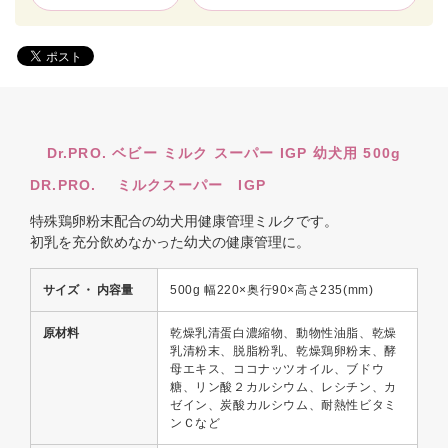
Dr.PRO. ベビー ミルク スーパー IGP 幼犬用 500g
DR.PRO. ミルクスーパー IGP
特殊鶏卵粉末配合の幼犬用健康管理ミルクです。
初乳を充分飲めなかった幼犬の健康管理に。
サイズ ・ 内容量
500g 幅220×奥行90×高さ235(mm)
原材料
乾燥乳清蛋白濃縮物、動物性油脂、乾燥
乳清粉末、脱脂粉乳、乾燥鶏卵粉末、酵
母エキス、ココナッツオイル、ブドウ
糖、リン酸２カルシウム、レシチン、カ
ゼイン、炭酸カルシウム、耐熱性ビタミ
ンＣなど