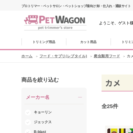
プロトリマー・ペットサロン・ペットショップ様向け 卸・仕入れ・通販サイト
ようこそ、ゲスト
トリミング用品
カット用品
トリミ
ホーム
フード・サプリ(レプタイル)
爬虫類用フード
カ
商品を絞り込む
カメ
メーカー名
全
25
件
キョーリン
ジェックス
B-blast