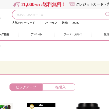
11,000
送料無料！
クレジットカード・
円以上で
様
人気のキーワード
バリカン
散歩
ZOIC
ング機材
アパレル
フード・おやつ
生
メ
ピックアップ
一括購入