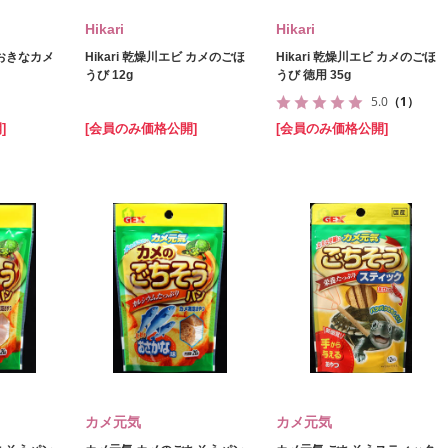
Hikari
Hikari
 おおきなカメ
Hikari 乾燥川エビ カメのごほ
Hikari 乾燥川エビ カメのごほ
うび 12g
うび 徳用 35g
5.0
（1）
]
[会員のみ価格公開]
[会員のみ価格公開]
カメ元気
カメ元気