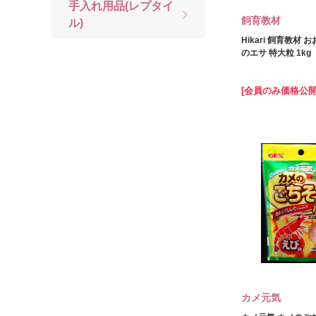
手入れ用品(レプタイ
飼育教材
ル)
Hikari 飼育教材
のエサ 特大粒 1kg
[会員のみ価格公開
カメ元気