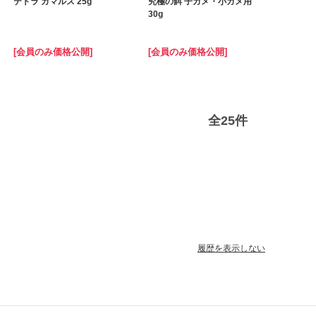
テトラ ガマルス 25g
究極の餌 子ガメ・小ガメ用
30g
[会員のみ価格公開]
[会員のみ価格公開]
全
25
件
履歴を表示しない