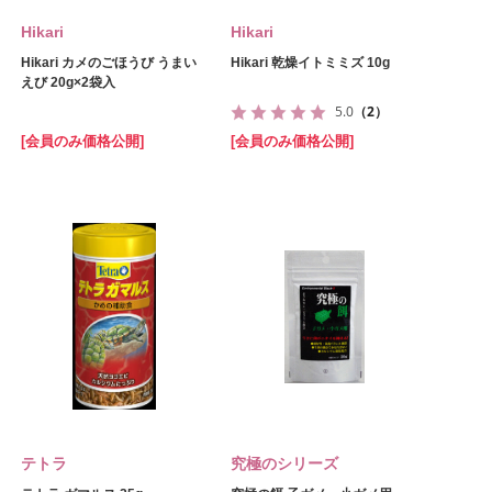
Hikari
Hikari
Hikari カメのごほうび うまい
Hikari 乾燥イトミミズ 10g
えび 20g×2袋入
5.0
（2）
[会員のみ価格公開]
[会員のみ価格公開]
テトラ
究極のシリーズ