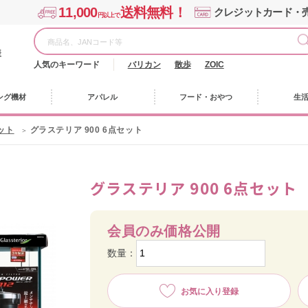
11,000
送料無料！
クレジットカード・
円以上で
様
人気のキーワード
バリカン
散歩
ZOIC
ング機材
アパレル
フード・おやつ
生
ット
グラステリア 900 6点セット
グラステリア 900 6点セット
会員のみ価格公開
数量：
お気に入り登録