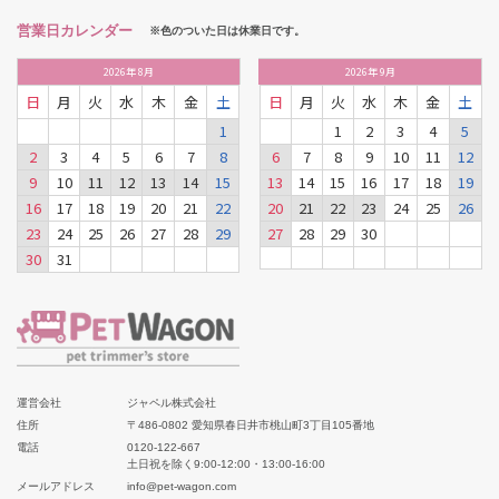
営業日カレンダー
※色のついた日は休業日です。
2026
年
8月
2026
年
9月
日
月
火
水
木
金
土
日
月
火
水
木
金
土
1
1
2
3
4
5
2
3
4
5
6
7
8
6
7
8
9
10
11
12
9
10
11
12
13
14
15
13
14
15
16
17
18
19
16
17
18
19
20
21
22
20
21
22
23
24
25
26
23
24
25
26
27
28
29
27
28
29
30
30
31
運営会社
ジャペル株式会社
住所
〒486-0802 愛知県春日井市桃山町3丁目105番地
電話
0120-122-667
土日祝を除く9:00-12:00・13:00-16:00
メールアドレス
info@pet-wagon.com