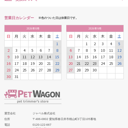
営業日カレンダー
※色のついた日は休業日です。
2026
年
8月
2026
年
9月
日
月
火
水
木
金
土
日
月
火
水
木
金
土
1
1
2
3
4
5
2
3
4
5
6
7
8
6
7
8
9
10
11
12
9
10
11
12
13
14
15
13
14
15
16
17
18
19
16
17
18
19
20
21
22
20
21
22
23
24
25
26
23
24
25
26
27
28
29
27
28
29
30
30
31
運営会社
ジャペル株式会社
住所
〒486-0802 愛知県春日井市桃山町3丁目105番地
電話
0120-122-667