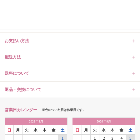
お支払い方法
配送方法
送料について
返品・交換について
営業日カレンダー
※色のついた日は休業日です。
2026
年
8月
2026
年
9月
日
月
火
水
木
金
土
日
月
火
水
木
金
土
1
1
2
3
4
5