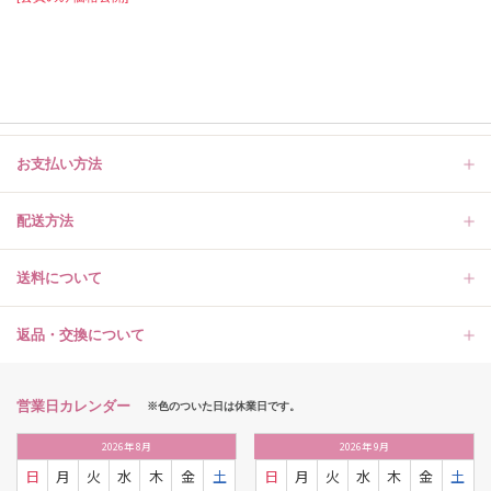
お支払い方法
配送方法
送料について
返品・交換について
営業日カレンダー
※色のついた日は休業日です。
2026
年
8月
2026
年
9月
日
月
火
水
木
金
土
日
月
火
水
木
金
土