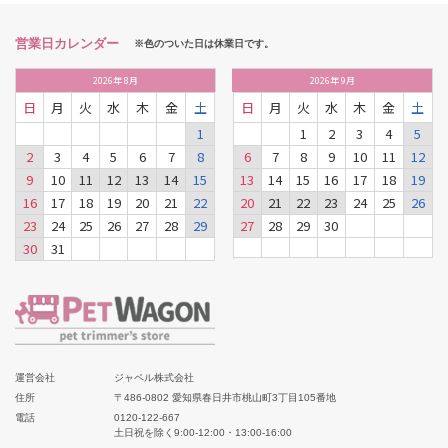
営業日カレンダー
※色のついた日は休業日です。
2026
年
8月
2026
年
9月
日
月
火
水
木
金
土
日
月
火
水
木
金
土
1
1
2
3
4
5
2
3
4
5
6
7
8
6
7
8
9
10
11
12
9
10
11
12
13
14
15
13
14
15
16
17
18
19
16
17
18
19
20
21
22
20
21
22
23
24
25
26
23
24
25
26
27
28
29
27
28
29
30
30
31
運営会社
ジャペル株式会社
住所
〒486-0802 愛知県春日井市桃山町3丁目105番地
電話
0120-122-667
土日祝を除く9:00-12:00・13:00-16:00