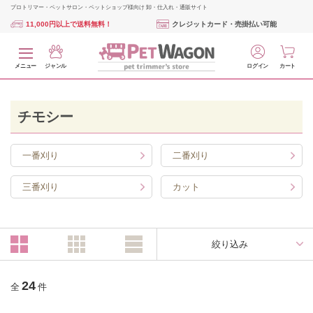
プロトリマー・ペットサロン・ペットショップ様向け 卸・仕入れ・通販サイト
11,000円以上で送料無料！
クレジットカード・売掛払い可能
メニュー
ジャンル
ログイン
カート
チモシー
一番刈り
二番刈り
三番刈り
カット
絞り込み
24
全
件