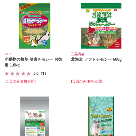
GEX
三晃商会
小動物の牧草 健康チモシー お徳
北海道 ソフトチモシー 600g
用 1.8kg
5.0
（1）
[会員のみ価格公開]
[会員のみ価格公開]