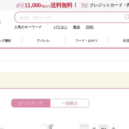
11,000
送料無料！
クレジットカード・
円以上で
様
人気のキーワード
バリカン
散歩
ZOIC
ング機材
アパレル
フード・おやつ
生
ピックアップ
一括購入