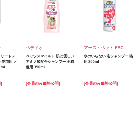
チ
ペティオ
アース・ペット EBC
トリートメ
ペッツスマイルド 肌に優しい
水のいらない 泡シャンプー 猫
 愛猫用 ノ
アミノ酸配合シャンプー 全猫
用 200ml
ml
種用 350ml
]
[会員のみ価格公開]
[会員のみ価格公開]