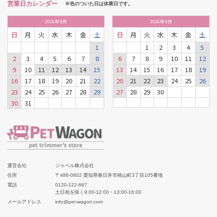
営業日カレンダー
※色のついた日は休業日です。
2026
年
8月
2026
年
9月
日
月
火
水
木
金
土
日
月
火
水
木
金
土
1
1
2
3
4
5
2
3
4
5
6
7
8
6
7
8
9
10
11
12
9
10
11
12
13
14
15
13
14
15
16
17
18
19
16
17
18
19
20
21
22
20
21
22
23
24
25
26
23
24
25
26
27
28
29
27
28
29
30
30
31
運営会社
ジャペル株式会社
住所
〒486-0802 愛知県春日井市桃山町3丁目105番地
電話
0120-122-667
土日祝を除く9:00-12:00・13:00-16:00
メールアドレス
info@pet-wagon.com