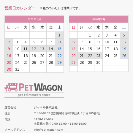
営業日カレンダー
※色のついた日は休業日です。
2026
年
8月
2026
年
9月
日
月
火
水
木
金
土
日
月
火
水
木
金
土
1
1
2
3
4
5
2
3
4
5
6
7
8
6
7
8
9
10
11
12
9
10
11
12
13
14
15
13
14
15
16
17
18
19
16
17
18
19
20
21
22
20
21
22
23
24
25
26
23
24
25
26
27
28
29
27
28
29
30
30
31
運営会社
ジャペル株式会社
住所
〒486-0802 愛知県春日井市桃山町3丁目105番地
電話
0120-122-667
土日祝を除く9:00-12:00・13:00-16:00
メールアドレス
info@pet-wagon.com