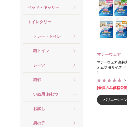
ベッド・キャリー
トイレタリー
トレー・トイレ
猫トイレ
マナーウェア
マナーウェア 高齢
シーツ
オムツ 各サイズ （
）
猫砂
5
[会員のみ価格公開
いぬ用 おむつ
バリエーショ
お試し
男の子