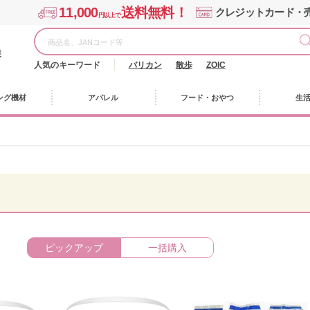
11,000
送料無料！
クレジットカード・
円以上で
様
人気のキーワード
バリカン
散歩
ZOIC
ング機材
アパレル
フード・おやつ
生
ピックアップ
一括購入