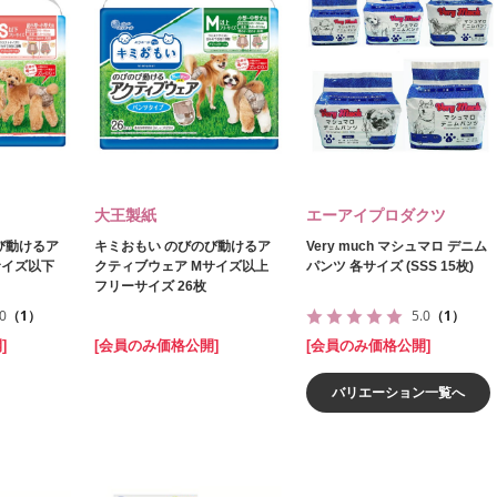
大王製紙
エーアイプロダクツ
び動けるア
キミおもい のびのび動けるア
Very much マシュマロ デニム
サイズ以下
クティブウェア Mサイズ以上
パンツ 各サイズ (SSS 15枚)
フリーサイズ 26枚
.0
（1）
5.0
（1）
]
[会員のみ価格公開]
[会員のみ価格公開]
バリエーション一覧へ