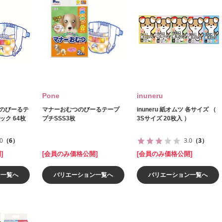
Pone
inuneru
つのびーるテ
マナーおむつのびーるテープ
inuneru 紙オムツ 各サイズ （
ック 64枚
プチSSS3枚
3Sサイズ 20枚入 ）
.0
（6）
3.0
（3）
]
[会員のみ価格公開]
[会員のみ価格公開]
ン一覧へ
バリエーション一覧へ
バリエーション一覧へ