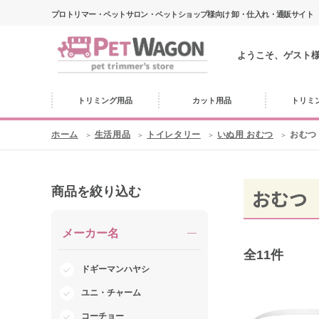
プロトリマー・ペットサロン・ペットショップ様向け 卸・仕入れ・通販サイト
ようこそ、ゲスト
トリミング用品
カット用品
トリミ
ホーム
生活用品
トイレタリー
いぬ用 おむつ
おむつ
商品を絞り込む
おむつ
メーカー名
全
11
件
ドギーマンハヤシ
ユニ・チャーム
コーチョー