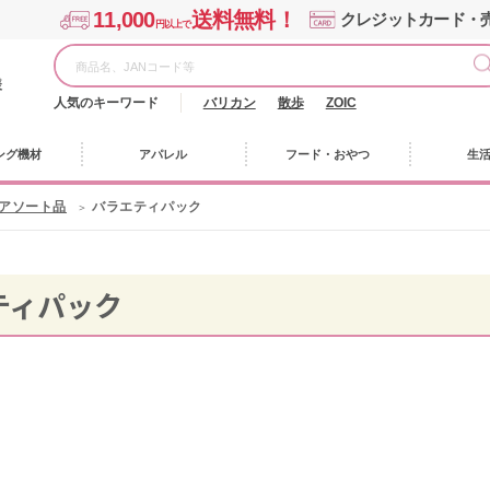
11,000
送料無料！
クレジットカード・
円以上で
様
人気のキーワード
バリカン
散歩
ZOIC
ング機材
アパレル
フード・おやつ
生
・アソート品
バラエティパック
ティパック