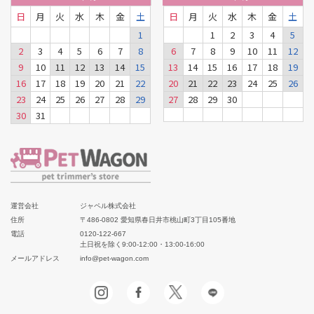
日
月
火
水
木
金
土
日
月
火
水
木
金
土
1
1
2
3
4
5
2
3
4
5
6
7
8
6
7
8
9
10
11
12
9
10
11
12
13
14
15
13
14
15
16
17
18
19
16
17
18
19
20
21
22
20
21
22
23
24
25
26
23
24
25
26
27
28
29
27
28
29
30
30
31
運営会社
ジャペル株式会社
住所
〒486-0802 愛知県春日井市桃山町3丁目105番地
電話
0120-122-667
土日祝を除く9:00-12:00・13:00-16:00
メールアドレス
info@pet-wagon.com