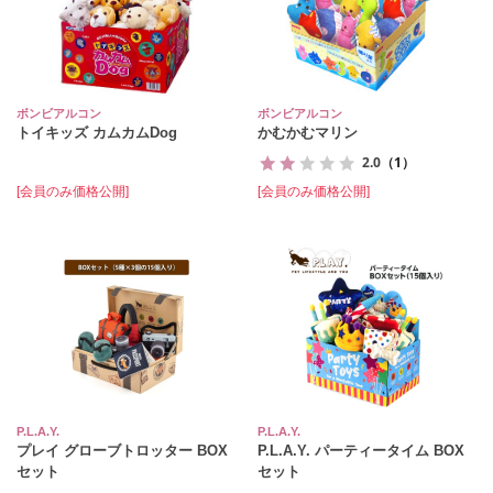
ボンビアルコン
ボンビアルコン
トイキッズ カムカムDog
かむかむマリン
2.0
（1）
[会員のみ価格公開]
[会員のみ価格公開]
P.L.A.Y.
P.L.A.Y.
プレイ グローブトロッター BOX
P.L.A.Y. パーティータイム BOX
セット
セット