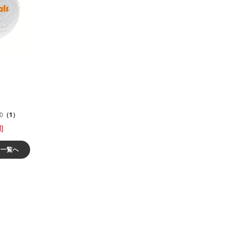
.0
（1）
]
ン一覧へ