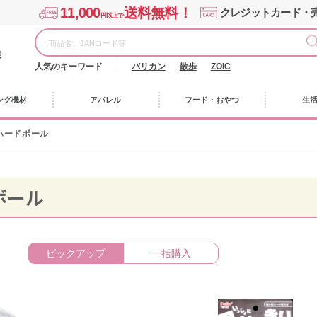
11,000
送料無料！
クレジットカード・
円以上で
様
人気のキーワード
バリカン
散歩
ZOIC
ング機材
アパレル
フード・おやつ
生
ハードボール
ボール
ピックアップ
一括購入