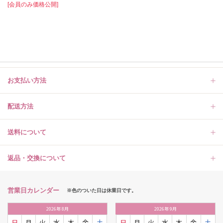
[会員のみ価格公開]
お支払い方法
配送方法
送料について
返品・交換について
営業日カレンダー
※色のついた日は休業日です。
2026
年
8月
2026
年
9月
日
月
火
水
木
金
土
日
月
火
水
木
金
土