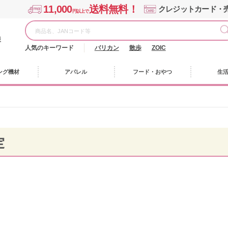
11,000
送料無料！
クレジットカード・
円以上で
様
人気のキーワード
バリカン
散歩
ZOIC
ング機材
アパレル
フード・おやつ
生
定