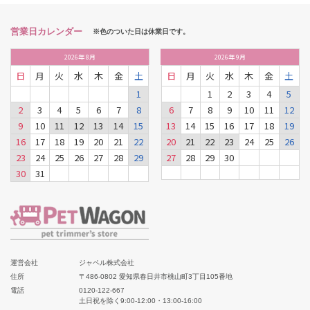
営業日カレンダー
※色のついた日は休業日です。
2026
年
8月
2026
年
9月
日
月
火
水
木
金
土
日
月
火
水
木
金
土
1
1
2
3
4
5
2
3
4
5
6
7
8
6
7
8
9
10
11
12
9
10
11
12
13
14
15
13
14
15
16
17
18
19
16
17
18
19
20
21
22
20
21
22
23
24
25
26
23
24
25
26
27
28
29
27
28
29
30
30
31
運営会社
ジャペル株式会社
住所
〒486-0802 愛知県春日井市桃山町3丁目105番地
電話
0120-122-667
土日祝を除く9:00-12:00・13:00-16:00