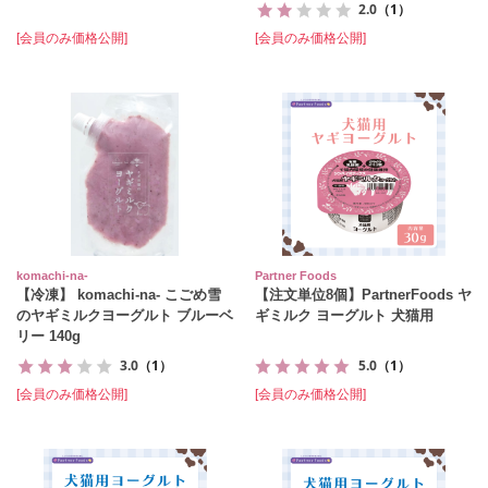
2.0
（1）
[会員のみ価格公開]
[会員のみ価格公開]
komachi‐na‐
Partner Foods
【冷凍】 komachi-na- こごめ雪
【注文単位8個】PartnerFoods ヤ
のヤギミルクヨーグルト ブルーベ
ギミルク ヨーグルト 犬猫用
リー 140g
3.0
（1）
5.0
（1）
[会員のみ価格公開]
[会員のみ価格公開]