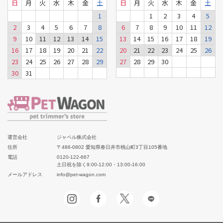
日
月
火
水
木
金
土
日
月
火
水
木
金
土
1
1
2
3
4
5
2
3
4
5
6
7
8
6
7
8
9
10
11
12
9
10
11
12
13
14
15
13
14
15
16
17
18
19
16
17
18
19
20
21
22
20
21
22
23
24
25
26
23
24
25
26
27
28
29
27
28
29
30
30
31
運営会社
ジャペル株式会社
住所
〒486-0802 愛知県春日井市桃山町3丁目105番地
電話
0120-122-667
土日祝を除く9:00-12:00・13:00-16:00
メールアドレス
info@pet-wagon.com