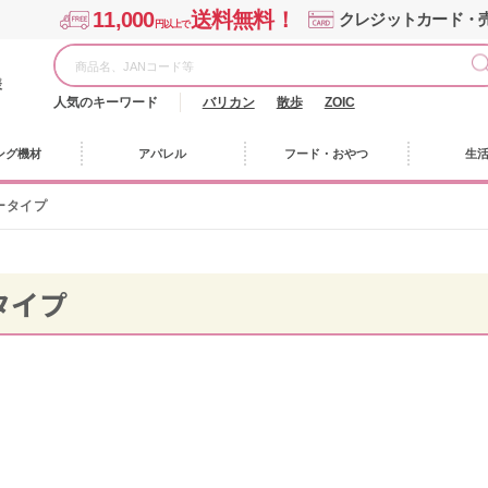
11,000
送料無料！
クレジットカード・
円以上で
様
人気のキーワード
バリカン
散歩
ZOIC
ング機材
アパレル
フード・おやつ
生
ータイプ
タイプ