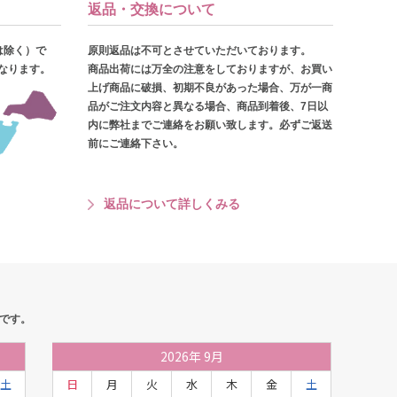
返品・交換について
は除く）で
原則返品は不可とさせていただいております。
となります。
商品出荷には万全の注意をしておりますが、お買い
上げ商品に破損、初期不良があった場合、万が一商
品がご注文内容と異なる場合、商品到着後、7日以
内に弊社までご連絡をお願い致します。必ずご返送
前にご連絡下さい。
返品について詳しくみる
です。
2026
年
9月
土
日
月
火
水
木
金
土