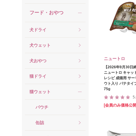
フード・おやつ
犬ドライ
犬ウェット
ニュートロ
犬おやつ
【2026年9月30
ニュートロ キャッ
猫ドライ
レシピ 成猫用 サ
ウト入り パテタイ
75g
猫ウェット
5
[会員のみ価格公開
パウチ
缶詰