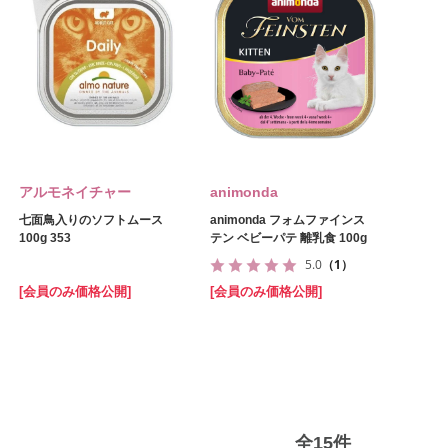
アルモネイチャー
animonda
七面鳥入りのソフトムース
animonda フォムファインス
100g 353
テン ベビーパテ 離乳食 100g
5.0
（1）
[会員のみ価格公開]
[会員のみ価格公開]
全
15
件