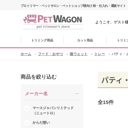
プロトリマー・ペットサロン・ペットショップ様向け 卸・仕入れ・通販サイト
ようこそ、ゲスト
トリミング用品
カット用品
トリミ
ホーム
フード・おやつ
猫ウェット
トレー
パティ・
商品を絞り込む
パティ
メーカー名
全
15
件
マースジャパンリミテッド
（ニュートロ）
からだ想い