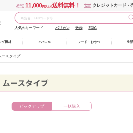
11,000
送料無料！
クレジットカード・
円以上で
様
人気のキーワード
バリカン
散歩
ZOIC
ング機材
アパレル
フード・おやつ
生
ムースタイプ
・ムースタイプ
ピックアップ
一括購入