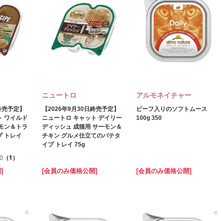
ニュートロ
アルモネイチャー
日終売予定】
【2026年9月30日終売予定】
ビーフ入りのソフトムース
ト ワイルド
ニュートロ キャット デイリー
100g 350
ーモン＆トラ
ディッシュ 成猫用 サーモン＆
プ トレイ
チキン グルメ仕立てのパテタ
イプ トレイ 75g
.0
（1）
]
[会員のみ価格公開]
[会員のみ価格公開]