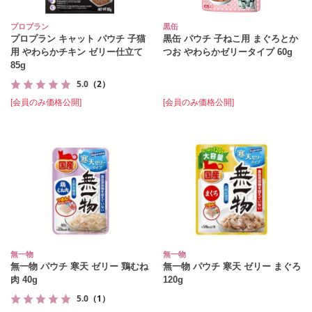
プロプラン
黒缶
プロプラン キャット パウチ 子猫
黒缶 パウチ 子ねこ用 まぐろとか
用 やわらかチキン ゼリー仕立て
つお やわらかゼリータイプ 60g
85g
5.0
（2）
[会員のみ価格公開]
[会員のみ価格公開]
無一物
無一物
無一物 パウチ 寒天 ゼリー 鶏むね
無一物 パウチ 寒天 ゼリー まぐろ
肉 40g
120g
5.0
（1）