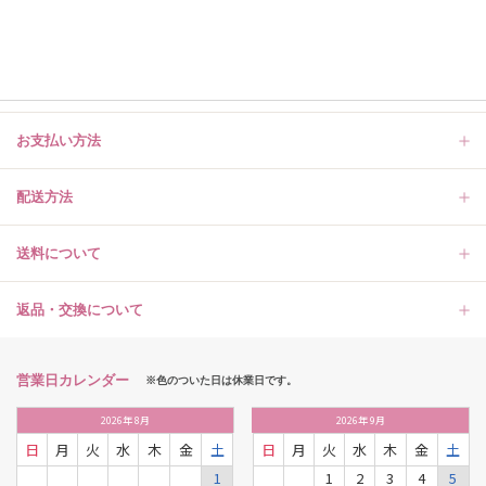
お支払い方法
配送方法
送料について
返品・交換について
営業日カレンダー
※色のついた日は休業日です。
2026
年
8月
2026
年
9月
日
月
火
水
木
金
土
日
月
火
水
木
金
土
1
1
2
3
4
5