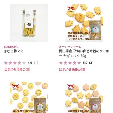
BONRUPA
オーシーファーム
きなこ棒 20g
岡山県産 平飼い卵と米粉のクッキ
ー ヤギミルク 30g
4.0
（1）
5.0
（3）
[会員のみ価格公開]
[会員のみ価格公開]