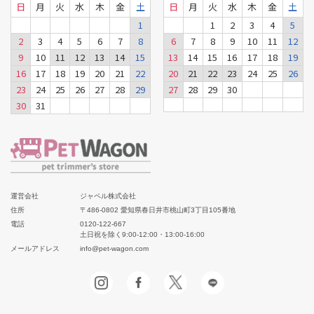
日
月
火
水
木
金
土
日
月
火
水
木
金
土
1
1
2
3
4
5
2
3
4
5
6
7
8
6
7
8
9
10
11
12
9
10
11
12
13
14
15
13
14
15
16
17
18
19
16
17
18
19
20
21
22
20
21
22
23
24
25
26
23
24
25
26
27
28
29
27
28
29
30
30
31
運営会社
ジャペル株式会社
住所
〒486-0802 愛知県春日井市桃山町3丁目105番地
電話
0120-122-667
土日祝を除く9:00-12:00・13:00-16:00
メールアドレス
info@pet-wagon.com