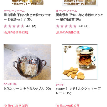
オーシーファーム
オーシーファーム
岡山県産 平飼い卵と米粉のクッキ
岡山県産 平飼い卵と米粉のクッキ
ー 野菜みっくす 30g
ー 糀&乳酸菌 30g
4.5
（2）
5.0
（3）
[会員のみ価格公開]
[会員のみ価格公開]
BONRUPA
yappy!
お米とりーつ ヤギミルク入り 50g
yappy！ ヤギミルククッキー プ
レーン 35g
[会員のみ価格公開]
[会員のみ価格公開]