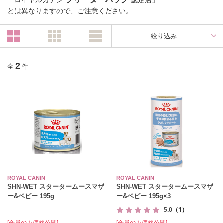
「ロイヤルカナン
認定店」
とは異なりますので、ご注意ください。
絞り込み
2
全
件
ROYAL CANIN
ROYAL CANIN
SHN-WET スタータームースマザ
SHN-WET スタータームースマザ
ー&ベビー 195g
ー&ベビー 195g×3
5.0
（1）
[会員のみ価格公開]
[会員のみ価格公開]