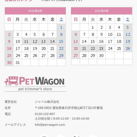
2026
年
8月
2026
年
9月
日
月
火
水
木
金
土
日
月
火
水
木
金
土
1
1
2
3
4
5
2
3
4
5
6
7
8
6
7
8
9
10
11
12
9
10
11
12
13
14
15
13
14
15
16
17
18
19
16
17
18
19
20
21
22
20
21
22
23
24
25
26
23
24
25
26
27
28
29
27
28
29
30
30
31
運営会社
ジャペル株式会社
住所
〒486-0802 愛知県春日井市桃山町3丁目105番地
電話
0120-122-667
土日祝を除く9:00-12:00・13:00-16:00
メールアドレス
info@pet-wagon.com