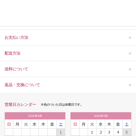
お支払い方法
配送方法
送料について
返品・交換について
営業日カレンダー
※色のついた日は休業日です。
2026
年
8月
2026
年
9月
日
月
火
水
木
金
土
日
月
火
水
木
金
土
1
1
2
3
4
5