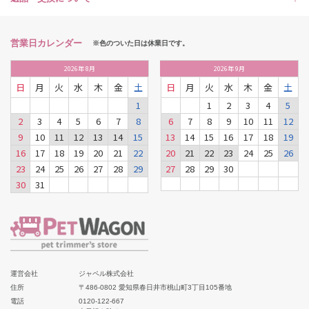
営業日カレンダー
※色のついた日は休業日です。
2026
年
8月
2026
年
9月
日
月
火
水
木
金
土
日
月
火
水
木
金
土
1
1
2
3
4
5
2
3
4
5
6
7
8
6
7
8
9
10
11
12
9
10
11
12
13
14
15
13
14
15
16
17
18
19
16
17
18
19
20
21
22
20
21
22
23
24
25
26
23
24
25
26
27
28
29
27
28
29
30
30
31
運営会社
ジャペル株式会社
住所
〒486-0802 愛知県春日井市桃山町3丁目105番地
電話
0120-122-667