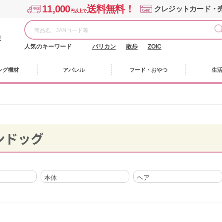
11,000
送料無料！
クレジットカード・
円以上で
様
人気のキーワード
バリカン
散歩
ZOIC
ング機材
アパレル
フード・おやつ
生
ンドッグ
本体
ヘア